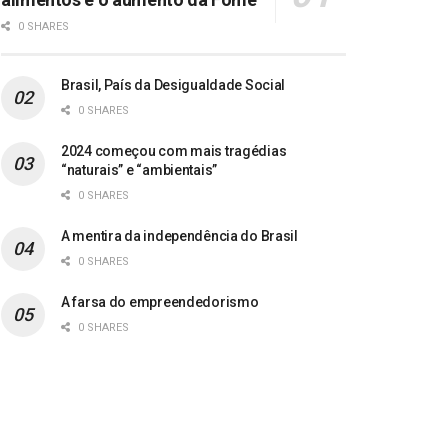
0 SHARES
Brasil, País da Desigualdade Social
0 SHARES
2024 começou com mais tragédias
“naturais” e “ambientais”
0 SHARES
A mentira da independência do Brasil
0 SHARES
A farsa do empreendedorismo
0 SHARES