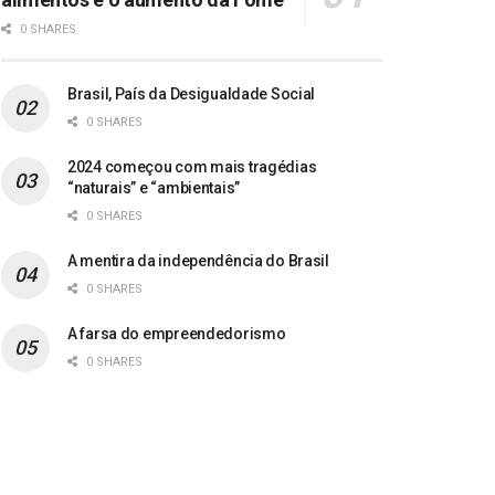
0 SHARES
Brasil, País da Desigualdade Social
0 SHARES
2024 começou com mais tragédias
“naturais” e “ambientais”
0 SHARES
A mentira da independência do Brasil
0 SHARES
A farsa do empreendedorismo
0 SHARES