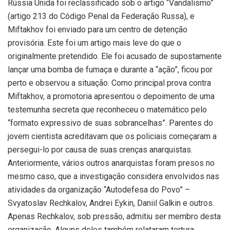
Rússia Unida foi reclassificado sob o artigo “Vandalismo”
(artigo 213 do Código Penal da Federação Russa), e
Miftakhov foi enviado para um centro de detenção
provisória. Este foi um artigo mais leve do que o
originalmente pretendido. Ele foi acusado de supostamente
lançar uma bomba de fumaça e durante a “ação”, ficou por
perto e observou a situação. Como principal prova contra
Miftakhov, a promotoria apresentou o depoimento de uma
testemunha secreta que reconheceu o matemático pelo
“formato expressivo de suas sobrancelhas”. Parentes do
jovem cientista acreditavam que os policiais começaram a
persegui-lo por causa de suas crenças anarquistas.
Anteriormente, vários outros anarquistas foram presos no
mesmo caso, que a investigação considera envolvidos nas
atividades da organização “Autodefesa do Povo” –
Svyatoslav Rechkalov, Andrei Eykin, Daniil Galkin e outros.
Apenas Rechkalov, sob pressão, admitiu ser membro desta
organização. Alguns deles também relataram tortura.