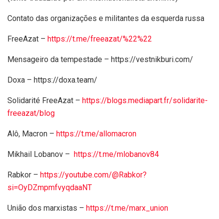
Contato das organizações e militantes da esquerda russa
FreeAzat –
https://t.me/freeazat/%22%22
Mensageiro da tempestade – https://vestnikburi.com/
Doxa – https://doxa.team/
Solidarité FreeAzat –
https://blogs.mediapart.fr/solidarite-
freeazat/blog
Alô, Macron –
https://t.me/allomacron
Mikhail Lobanov –
https://t.me/mlobanov84
Rabkor –
https://youtube.com/@Rabkor?
si=OyDZmpmfvyqdaaNT
União dos marxistas –
https://t.me/marx_union