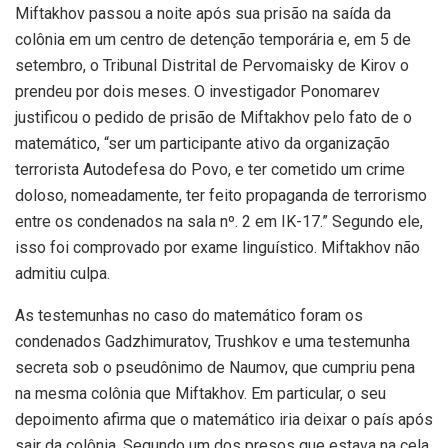
Miftakhov passou a noite após sua prisão na saída da
colônia em um centro de detenção temporária e, em 5 de
setembro, o Tribunal Distrital de Pervomaisky de Kirov o
prendeu por dois meses. O investigador Ponomarev
justificou o pedido de prisão de Miftakhov pelo fato de o
matemático, “ser um participante ativo da organização
terrorista Autodefesa do Povo, e ter cometido um crime
doloso, nomeadamente, ter feito propaganda de terrorismo
entre os condenados na sala nº. 2 em IK-17.” Segundo ele,
isso foi comprovado por exame linguístico. Miftakhov não
admitiu culpa.
As testemunhas no caso do matemático foram os
condenados Gadzhimuratov, Trushkov e uma testemunha
secreta sob o pseudônimo de Naumov, que cumpriu pena
na mesma colônia que Miftakhov. Em particular, o seu
depoimento afirma que o matemático iria deixar o país após
sair da colônia. Segundo um dos presos que estava na cela