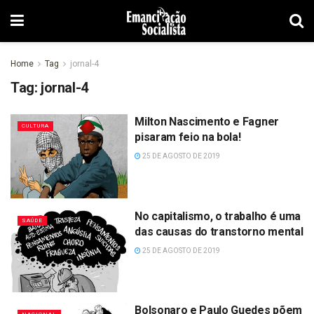
Home
Tag
jornal-4
Tag:
jornal-4
Milton Nascimento e Fagner
CULTURA
pisaram feio na bola!
25 DE AGOSTO DE 2019
No capitalismo, o trabalho é uma
SAÚDE
das causas do transtorno mental
25 DE AGOSTO DE 2019
Bolsonaro e Paulo Guedes põem