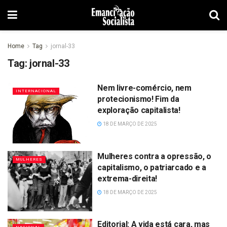
Home
Tag
jornal-33
Tag:
jornal-33
Nem livre-comércio, nem
INTERNACIONAL
protecionismo! Fim da
exploração capitalista!
18 DE MARÇO DE 2025
Mulheres contra a opressão, o
MULHERES
capitalismo, o patriarcado e a
extrema-direita!
18 DE MARÇO DE 2025
Editorial: A vida está cara, mas